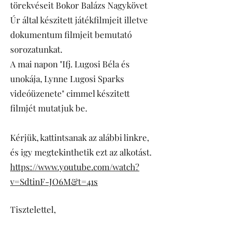
törekvéseit Bokor Balázs Nagykövet
Úr által készitett játékfilmjeit illetve
dokumentum filmjeit bemutató
sorozatunkat.
A mai napon "Ifj. Lugosi Béla és
unokája, Lynne Lugosi Sparks
videóüzenete" cimmel készitett
filmjét mutatjuk be.
Kérjük, kattintsanak az alábbi linkre,
és igy megtekinthetik ezt az alkotást.
https://www.youtube.com/watch?
v=SdtinF-JO6M&t=41s
Tisztelettel,
Magyarház Vezetőség