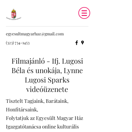
egyesultmagyarhaz@gmail.com
(323) 734-1453
Filmajánló -
Ifj. Lugosi
Béla és unokája, Lynne
Lugosi Sparks
videóüzenete
Tisztelt Tagjaink, Barátaink,
Honfitársaink,
Folytatjuk az Egyesült Magyar Ház
Igazgatótanácsa online kulturális