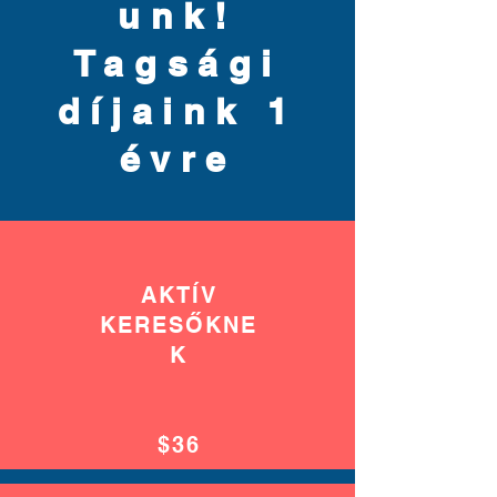
unk!
Tagsági
díjaink 1
évre
AKTÍV
KERESŐKNE
K
$36