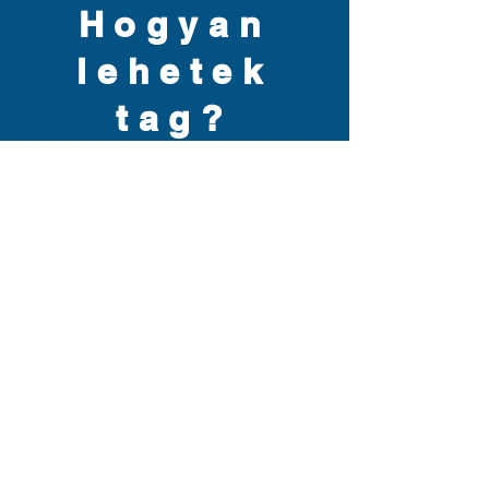
Hogyan
lehetek
tag?
A United Magyar House fő anyagi
támasza a tagsági díjakból és a
rendezvénybevételekből áll.
A tagsági díjért cserébe egész év
folyamán meg fogja kapni
programajánlóinkat és a belépőhöz
kötött rendezvényeinket
kedvezményes áron látogathatja.
Beiratkozáshoz kérjük
kattintson
[ IDE
]
és nyomtassa ki a felvételi ívet,
majd
azt egy, a United Magyar House nevére
kiállított csekkel együtt továbbítsa
címünkre: