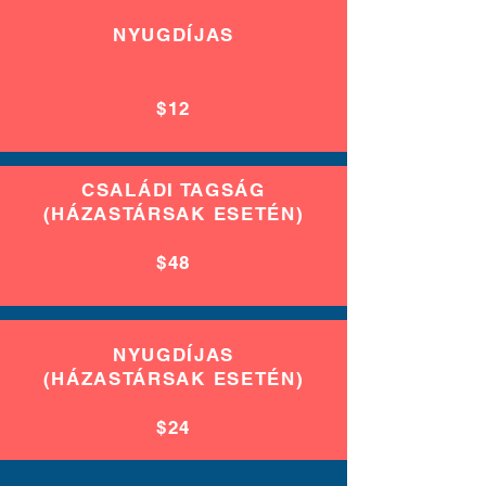
NYUGDÍJAS
$12
CSALÁDI TAGSÁG
(HÁZASTÁRSAK ESETÉN)
$48
NYUGDÍJAS
(HÁZASTÁRSAK ESETÉN)
$24