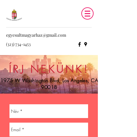
egyesultmagyarhaz@gmail.com
(323) 734-1453
ÍRJ NEKÜNK!
1975 W Washington Blvd, Los Angeles, CA
90018