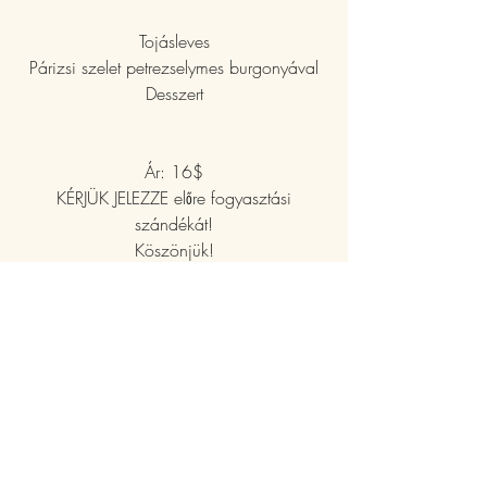
Tojásleves
Párizsi szelet petrezselymes burgonyával
Desszert
Ár: 16$
KÉRJÜK JELEZZE előre fogyasztási
szándékát!
Köszönjük!
Menu
Egg soup
Filet in Paris style with potato in parsley
Dessert
Price: 16$