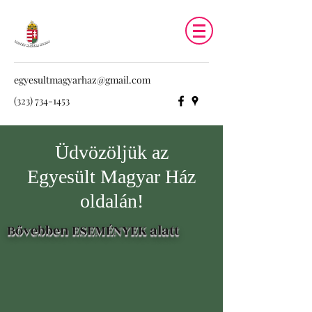
egyesultmagyarhaz@gmail.com
(323) 734-1453
Üdvözöljük az
Egyesült Magyar Ház
oldalán!
Bővebben ESEMÉNYEK alatt